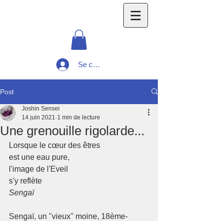
Se connecter
Post
Joshin Sensei
14 juin 2021
1 min de lecture
Une grenouille rigolarde...
Lorsque le cœur des êtres 
est une eau pure, 
l'image de l'Eveil 
s'y reflète  
Sengaï
Sengaï, un "vieux" moine, 18ème-