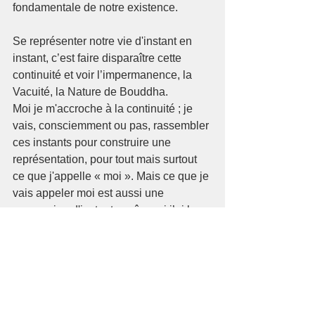
fondamentale de notre existence.
Se représenter notre vie d'instant en 
instant, c’est faire disparaître cette 
continuité et voir l’impermanence, la 
Vacuité, la Nature de Bouddha.
Moi je m'accroche à la continuité ; je 
vais, consciemment ou pas, rassembler 
ces instants pour construire une 
représentation, pour tout mais surtout 
ce que j'appelle « moi ». Mais ce que je 
vais appeler moi est aussi une 
succession d'instants, même si j’ai la 
certitude de la continuité...
Mais les Enseignements nous disent : il 
n'y a que le mouvement d’instant en 
instant. Et pour nous, cette 
impermanence là est vraiment difficile à 
se représenter... pour moi j'ai mis des 