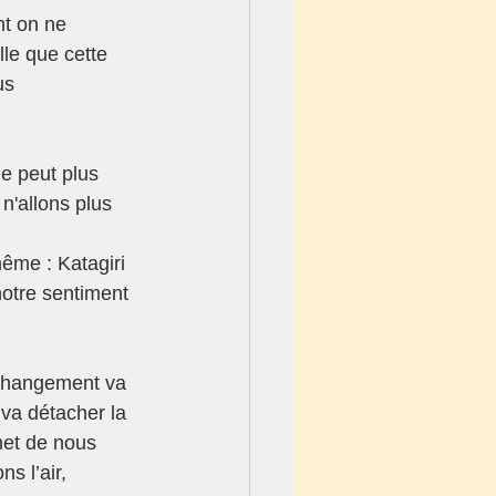
t on ne 
le que cette 
us 
e peut plus 
n'allons plus 
ême : Katagiri 
notre sentiment 
 changement va 
 va détacher la 
et de nous 
s l’air, 