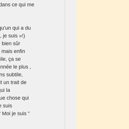
 dans ce qui me 
u’un qui a du 
je suis »!) 
 bien sûr 
 mais enfin 
le, ça se 
nnée le plus , 
s subtile, 
 un trait de 
ui la 
que chose qui 
e suis 
Moi je suis ” 