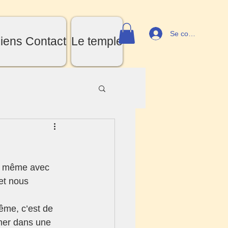
Se connecter
iens Contact
Le temple
oi même avec 
et nous 
me, c’est de 
mer dans une 