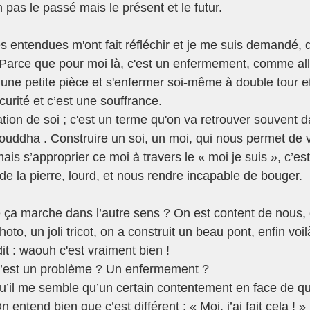
 pas le passé mais le présent et le futur.
s entendues m'ont fait réfléchir et je me suis demandé, q
 ? Parce que pour moi là, c'est un enfermement, comme all
une petite pièce et s'enfermer soi-même à double tour e
curité et c’est une souffrance.
iation de soi ; c'est un terme qu'on va retrouver souvent d
ddha . Construire un soi, un moi, qui nous permet de viv
ais s’approprier ce moi à travers le « moi je suis », c’es
e la pierre, lourd, et nous rendre incapable de bouger.
a marche dans l’autre sens ? On est content de nous, o
hoto, un joli tricot, on a construit un beau pont, enfin voi
it : waouh c'est vraiment bien !
 c’est un problème ? Un enfermement ?
u’il me semble qu’un certain contentement en face de q
On entend bien que c’est différent : « Moi, j’ai fait cela ! »