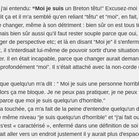
'ai entendu: 
“Moi je suis
 un Breton têtu!” Excusez-moi 
 ça et il m’a semblé qu’en reliant “têtu” et “moi”, en fait, 
de changer, même à son détriment : bien sûr on est tous 
ais bien sûr aussi qu’il faut rester souple parce que oui, i
er de perspective etc; et là en disant “Moi je” il s'enfer
l s'interdisait lui-même de pouvoir sortir d'une situation d
. Il en était incapable, parce que changer aurait deman
t profondément “moi”. Il s’était attaché avec la non-corde 
ue quelqu'un m'a dit : “ Moi je suis une personne horrible 
lors ça me bloque. Je ne peux pas pratiquer, je ne peux p
parce que moi je suis quelqu'un d'horrible.”
'a touchée, ça m'a fait de la peine d'entendre quelqu'un d
même niveau “je suis quelqu'un d'horrible” et “j'ai fait ou
s'est « caractérisé », enfermé dans une définition de soi
ait aller vers un endroit justement il y aurait plus d'espac