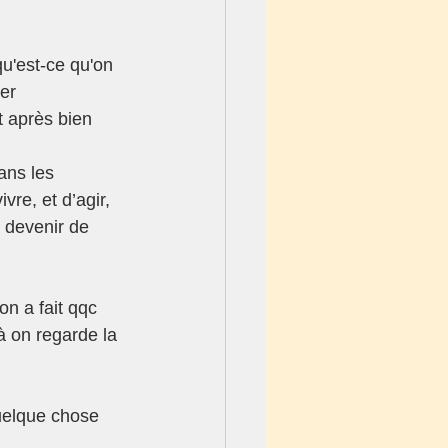
u'est-ce qu'on 
er 
t après bien 
ans les 
re, et d’agir, 
t devenir de 
n a fait qqc 
là on regarde la 
uelque chose 