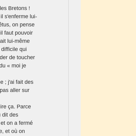
les Bretons ! 
il s'enferme lui-
têtus, on pense 
l faut pouvoir 
mait lui-même 
ifficile qui 
der de toucher 
du « moi je 
; j'ai fait des 
as aller sur 
ire ça. Parce 
 dit des 
 et on a fermé 
e, et où on 