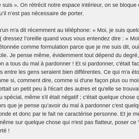
e suis ». On rétrécit notre espace intérieur, on se bloque
’il n’est pas nécessaire de porter.
'un m'a dit récemment au téléphone: « Moi, je suis quelq
( dressez l’oreille quand vous vous entendez dire : « Moi, 
étonnée comme formulation parce que je me suis dit, oui
ficile. Je pense même, évidemment tout dépend du degré,
a tous du mal à pardonner ! Et si pardonner, c'était faci
ons entre les gens seraient bien différentes. Ce qui m'a éto
omme si, comment dire, comme si d'une façon plus ou moin
ait un petit peu à l'écart des autres et qu'elle se trouvait
 spécial, même s'il était négatif ; c'était quelque chose q
Alors que je pense qu’avoir du mal à pardonner c'est quel
onde et donc par le fait ne caractérise personne. Et je m
me sur quelque chose qui n'est pas flatteur, poser ce “ 
rté !