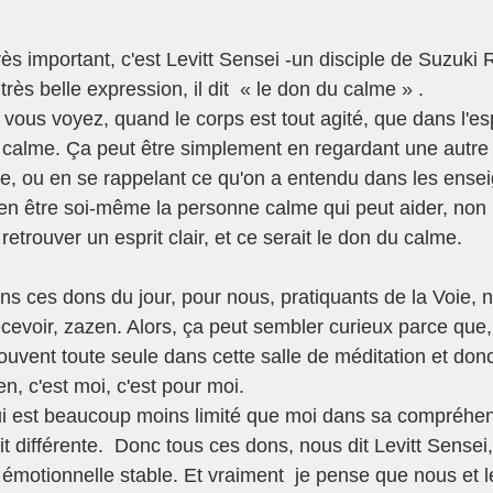
rès important, c'est Levitt Sensei -un disciple de Suzuki R
 très belle expression, il dit  « le don du calme » . 
 vous voyez, quand le corps est tout agité, que dans l'esp
u calme. Ça peut être simplement en regardant une autre 
le, ou en se rappelant ce qu'on a entendu dans les ense
 bien être soi-même la personne calme qui peut aider, non
etrouver un esprit clair, et ce serait le don du calme.  
ans ces dons du jour, pour nous, pratiquants de la Voie, 
cevoir, zazen. Alors, ça peut sembler curieux parce que,
souvent toute seule dans cette salle de méditation et donc 
n, c'est moi, c'est pour moi. 
ui est beaucoup moins limité que moi dans sa compréhen
ait différente.  Donc tous ces dons, nous dit Levitt Sensei,
émotionnelle stable. Et vraiment  je pense que nous et 