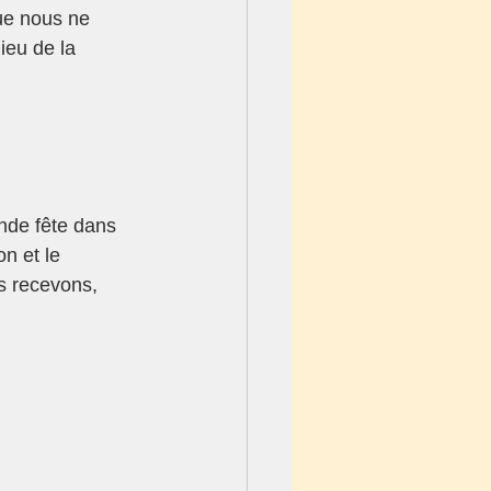
ue nous ne 
ieu de la 
ande fête dans 
n et le 
s recevons, 