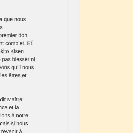
ha que nous 
s 
 premier don 
nt complet. Et 
kito Kisen  
pas blesser ni 
ons qu’il nous 
les êtres et 
dit Maître 
ce et la 
llons à notre 
mais si nous 
revenir à 