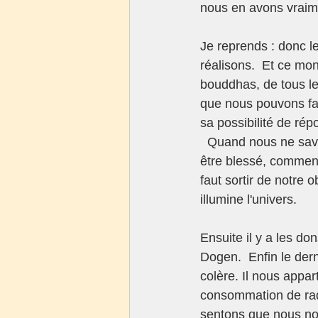
nous en avons vraime
Je reprends : donc l
réalisons.  Et ce mon
bouddhas, de tous les
que nous pouvons fair
sa possibilité de rép
  Quand nous ne sav
être blessé, comment
faut sortir de notre o
illumine l'univers.    
Ensuite il y a les do
Dogen.  Enfin le dern
colère. Il nous appar
consommation de radi
sentons que nous nou