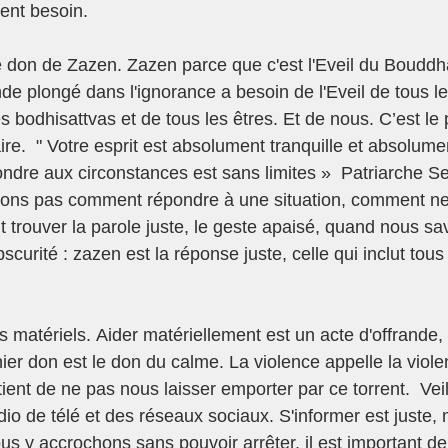
nt besoin.  
e don de Zazen. Zazen parce que c'est l'Eveil du Boudd
de plongé dans l'ignorance a besoin de l'Eveil de tous le
 bodhisattvas et de tous les êtres. Et de nous. C’est le
e.  " Votre esprit est absolument tranquille et absolume
ondre aux circonstances est sans limites »  Patriarche Se
ons pas comment répondre à une situation, comment ne 
 trouver la parole juste, le geste apaisé, quand nous sav
bscurité : zazen est la réponse juste, celle qui inclut tous 
ns matériels. Aider matériellement est un acte d'offrande, 
ier don est le don du calme. La violence appelle la violen
tient de ne pas nous laisser emporter par ce torrent.  Vei
o de télé et des réseaux sociaux. S'informer est juste, 
s y accrochons sans pouvoir arrêter, il est important de 