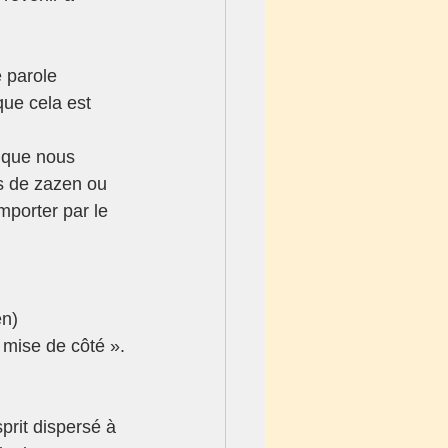
 parole 
que cela est 
 que nous 
as de zazen ou 
porter par le 
n) 
t mise de côté ».
prit dispersé à 