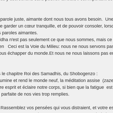
a parole juste, aimante dont nous tous avons besoin.  Une
 de garder un cœur tranquille, et de pouvoir consoler, lors
 paroles aimantes.  
ddha n'est pas seulement ce que nous sommes, mais ce
sen   Ceci est la Voie du Milieu: nous ne nous servons p
nous échapper du monde.Et nous ne nous laissons pas em
s le chapitre Roi des Samadhis, du Shobogenzo :
lumine et rend le monde neuf, la méditation assise  (zaze
re esprit et éclaire notre corps, si bien que la fatigue  es
 parfaite de nos vies trop remplies.
«  Rassemblez vos pensées qui vous distraient, et votre es