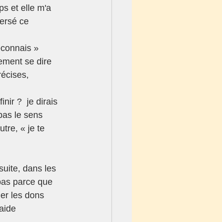
s et elle m'a 
versé ce 
lement se dire 
récises, 
ir ?  je dirais 
pas le sens 
tre, « je te 
suite, dans les 
 pas parce que 
er les dons 
aide 