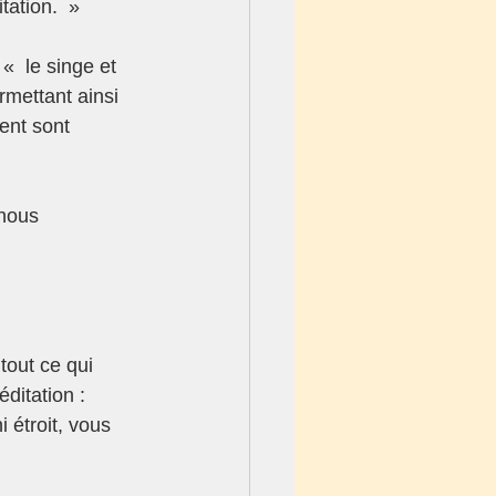
tation.  »
  le singe et 
rmettant ainsi 
ent sont 
nous 
tout ce qui 
ditation : 
 étroit, vous 