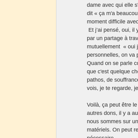
dame avec qui elle s'
dit « ça m'a beaucoup
moment difficile avec
 Et j’ai pensé, oui, il y a  a ce don du moment : « je te vois, je t'écoute, je te reconnais » 
par un partage à trav
mutuellement  « oui j
personnelles, on va p
Quand on se parle com
que c'est quelque ch
pathos, de souffrance
vois, je te regarde, 
Voilà, ça peut être l
autres dons, il y a a
nous sommes sur une v
matériels. On peut r
nécessaire. 