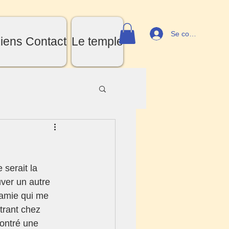
Se connecter
iens Contact
Le temple
 serait la 
uver un autre 
 amie qui me 
ntrant chez 
contré une 