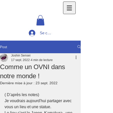
Se connecter
Post
Joshin Sensei
17 sept. 2022
4 min de lecture
Comme un OVNI dans
notre monde !
Dernière mise à jour :
23 sept. 2022
( D'après les notes)
Je voudrais aujourd'hui partager avec 
vous un lieu et une statue.
Le lieu c'est le Japon, Kamakura,  une 