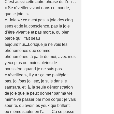
C’est aussi cette autre phrase du Zen : : 
« Se réveiller vivant dans ce monde, 
quelle joie ! ».
«  Joie » : ce n’est pas la joie des cinq 
sens et de la conscience, pas la joie 
d’être vivant.e et pas mort.e, ou bien 
parce qu’il fait beau 
aujourd’hui...Lorsque je ne vois les 
phénomènes que comme 
phénomènes- à partir de moi, avec mes 
yeux plus ou moins pleins de 
poussière, quand je ne suis pas 
« réveillée », il y a : ça me plait/plait 
pas, joli/pas joli etc, je suis dans le 
samsara, et là, la seule démonstration 
de joie que je peux donner par ma vie 
même va passer par mon corps : je vais 
sourire, ou avoir les yeux qui brillent, 
ou même sauter en l’air.... Ca se passe 