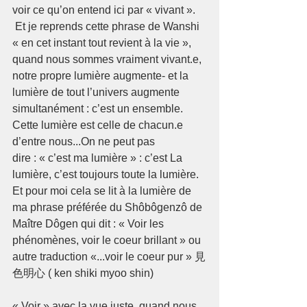
voir ce qu’on entend ici par « vivant ».
 Et je reprends cette phrase de Wanshi 
« en cet instant tout revient à la vie », 
quand nous sommes vraiment vivant.e, 
notre propre lumière augmente- et la 
lumière de tout l’univers augmente 
simultanément : c’est un ensemble.
Cette lumière est celle de chacun.e 
d’entre nous...On ne peut pas 
dire : « c’est ma lumière » : c’est La 
lumière, c’est toujours toute la lumière.
Et pour moi cela se lit à la lumière de 
ma phrase préférée du Shôbôgenzô de 
Maître Dôgen qui dit : « Voir les 
phénomènes, voir le coeur brillant » ou 
autre traduction «...voir le coeur pur » 見
色明心 ( ken shiki myoo shin)
« Voir » avec la vue juste, quand nous 