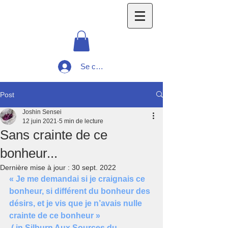
Se connecter
Post
Joshin Sensei
12 juin 2021
5 min de lecture
Sans crainte de ce
bonheur...
Dernière mise à jour :
30 sept. 2022
« Je me demandai si je craignais ce 
bonheur, si différent du bonheur des 
désirs, et je vis que je n’avais nulle  
crainte de ce bonheur » 
 ( in Silburn Aux Sources du 