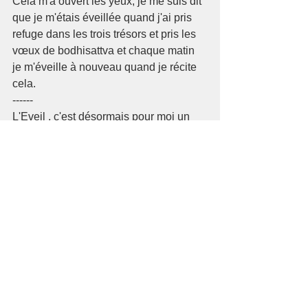
Cela m'a ouvert les yeux, je me suis dit 
que je m'étais éveillée quand j'ai pris 
refuge dans les trois trésors et pris les 
vœux de bodhisattva et chaque matin 
je m'éveille à nouveau quand je récite 
cela.
------
L'Eveil , c'est désormais pour moi un 
possible. C'est ouvrir mon cœur, mon 
esprit à un autre mode de 
fonctionnement que ma manière 
habituelle égocentrée.
C  'est prendre conscience d'une autre 
dimension possible de ma relation 
avec le monde et les êtres. C'est un 
travail, une pratique de tous les jours et 
de chaque instant.
----
Ma réponse : « sourire de l’Eveil »