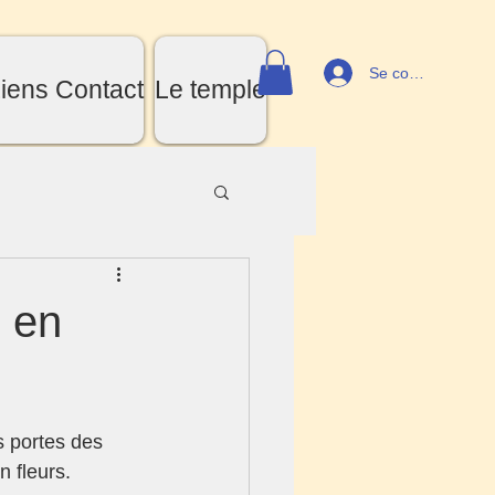
Se connecter
iens Contact
Le temple
s en
 portes des 
 fleurs.