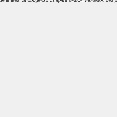
e limites. 
Shobogenzo Chapitre BAIKA, Floraison des p