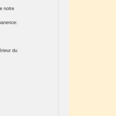
e notre 
rmanence: 
érieur du 