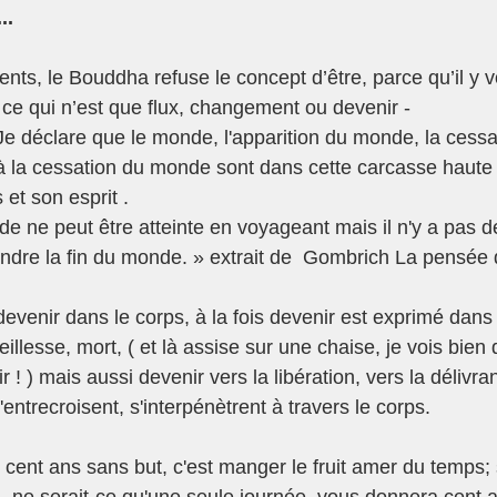
..
s, le Bouddha refuse le concept d’être, parce qu’il y voi
, ce qui n’est que flux, changement ou devenir -  
e déclare que le monde, l'apparition du monde, la cess
 la cessation du monde sont dans cette carcasse haute 
et son esprit .
e ne peut être atteinte en voyageant mais il n'y a pas de 
indre la fin du monde. » extrait de  Gombrich La pensée
venir dans le corps, à la fois devenir est exprimé dans 
llesse, mort, ( et là assise sur une chaise, je vois bien q
 ! ) mais aussi devenir vers la libération, vers la délivra
trecroisent, s'interpénètrent à travers le corps.  
 cent ans sans but, c'est manger le fruit amer du temps; 
 ne serait-ce qu'une seule journée, vous donnera cent a