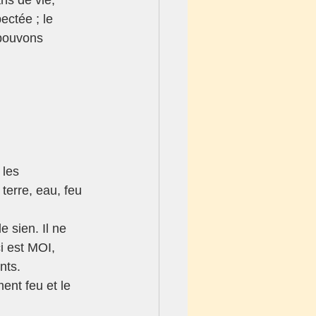
ctée ; le 
 pouvons 
les 
erre, eau, feu 
 sien. Il ne 
i est MOI, 
nts. 
ment feu et le 