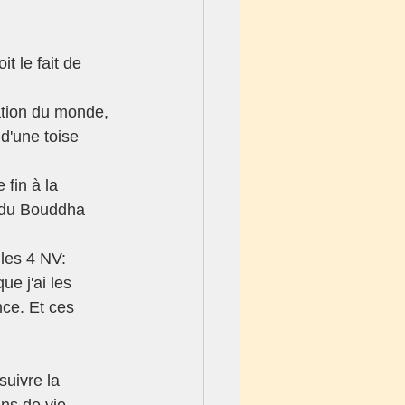
t le fait de 
ation du monde, 
d'une toise 
fin à la 
 du Bouddha  
les 4 NV: 
ue j'ai les 
nce. Et ces 
suivre la 
ns de vie, 