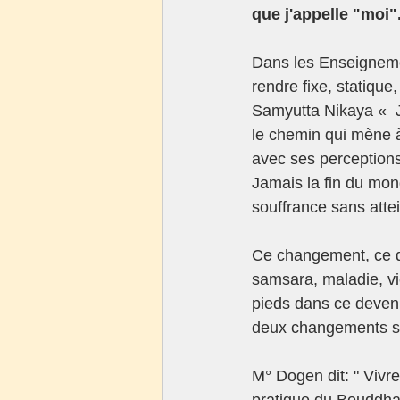
que j'appelle "moi".
Dans les Enseignement
rendre fixe, statique
Samyutta Nikaya «  J
le chemin qui mène à
avec ses perceptions 
Jamais la fin du mond
souffrance sans atte
Ce changement, ce de
samsara, maladie, viei
pieds dans ce devenir
deux changements s'en
M° Dogen dit: " Vivre
pratique du Bouddha,