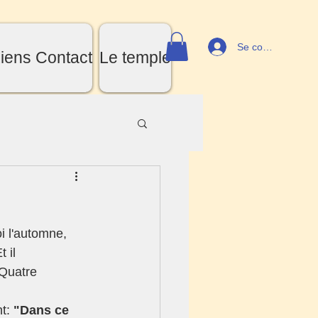
Se connecter
iens Contact
Le temple
i l'automne, 
 il 
 Quatre 
t: 
"Dans ce 