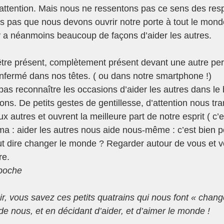
 attention. Mais nous ne ressentons pas ce sens des respo
s pas que nous devons ouvrir notre porte à tout le monde
l y a néanmoins beaucoup de façons d’aider les autres.
 être présent, complètement présent devant une autre pers
enfermé dans nos têtes. ( ou dans notre smartphone !)
s reconnaître les occasions d’aider les autres dans le 
ons. De petits gestes de gentillesse, d’attention nous tran
 autres et ouvrent la meilleure part de notre esprit ( c’e
ma : aider les autres nous aide nous-même : c’est bien po
ut dire changer le monde ? Regarder autour de vous et v
re.
mpoche
r, vous savez ces petits quatrains qui nous font « change
de nous, et en décidant d’aider, et d’aimer le monde !