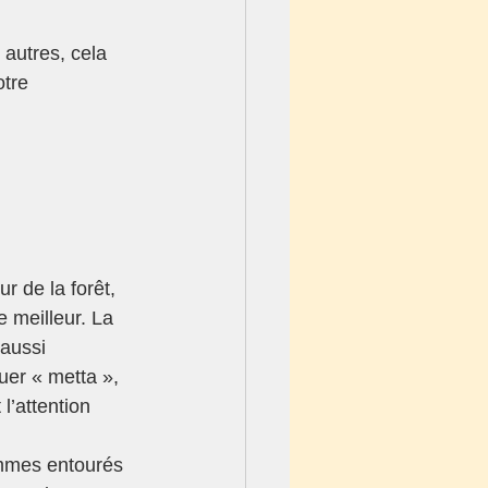
autres, cela 
tre 
 de la forêt, 
e meilleur. La 
 aussi 
uer « metta », 
l’attention 
mmes entourés 