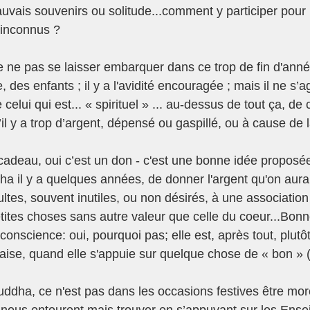
uvais souvenirs ou solitude...comment y participer pour p
’inconnus ?
e ne pas se laisser embarquer dans ce trop de fin d'année,
, des enfants ; il y a l'avidité encouragée ; mais il ne s’a
e celui qui est... « spirituel » ... au-dessus de tout ça, de 
 y a trop d’argent, dépensé ou gaspillé, ou à cause de la
 cadeau, oui c’est un don - c'est une bonne idée proposé
a il y a quelques années, de donner l'argent qu'on aura
tes, souvent inutiles, ou non désirés, à une association c
petites choses sans autre valeur que celle du coeur...Bon
onscience: oui, pourquoi pas; elle est, après tout, plutôt
ise, quand elle s'appuie sur quelque chose de « bon » (
uddha, ce n'est pas dans les occasions festives être mor
 nous entourent mais trouver en s’appuyant sur les Ens