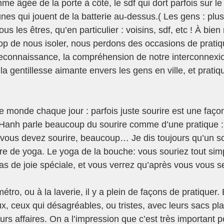
me âgée de la porte à côté, le sdf qui dort parfois sur l
unes qui jouent de la batterie au-dessus.( Les gens : plus
us les êtres, qu’en particulier : voisins, sdf, etc ! À bien 
op de nous isoler, nous perdons des occasions de pratiq
 reconnaissance, la compréhension de notre interconnexio
a gentillesse aimante envers les gens en ville, et pratique
 monde chaque jour : parfois juste sourire est une façon
 Hanh parle beaucoup du sourire comme d’une pratique :
 vous devez sourire, beaucoup… Je dis toujours qu’un sou
nre de yoga. Le yoga de la bouche: vous souriez tout s
as de joie spéciale, et vous verrez qu’après vous vous se
tro, ou à la laverie, il y a plein de façons de pratiquer. 
, ceux qui désagréables, ou tristes, avec leurs sacs pla
urs affaires. On a l’impression que c’est très important 