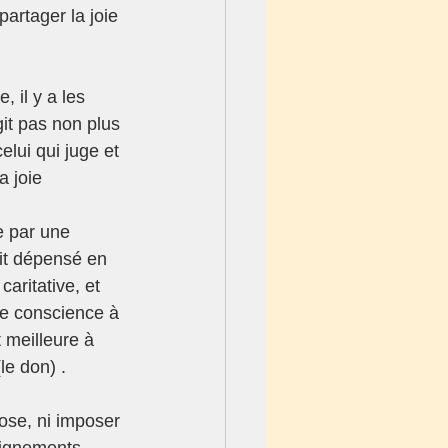
artager la joie 
 il y a les 
git pas non plus 
celui qui juge et 
 joie 
e par une 
it dépensé en 
aritative, et 
ne conscience à 
 meilleure à 
le don) .
ose, ni imposer 
eignements 