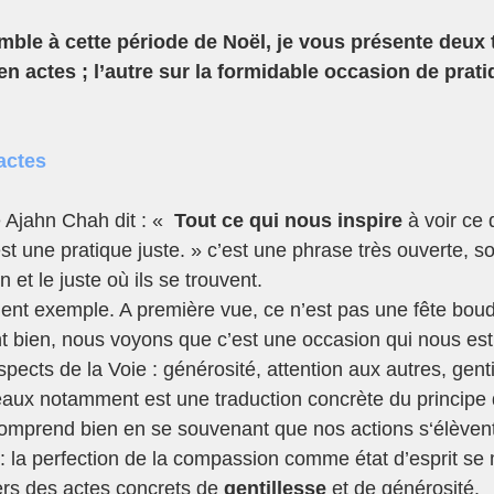
mble à cette période de Noël, je vous présente deux t
n actes ; l’autre sur la formidable occasion de prati
actes
Ajahn Chah dit : «  
Tout ce qui nous inspire
 à voir ce 
est une pratique juste. » c’est une phrase très ouverte, so
n et le juste où ils se trouvent.
lent exemple. A première vue, ce n’est pas une fête boud
t bien, nous voyons que c’est une occasion qui nous est 
spects de la Voie : générosité, attention aux autres, genti
aux notamment est une traduction concrète du principe 
omprend bien en se souvenant que nos actions s‘élèvent
 : la perfection de la compassion comme état d’esprit se
ers des actes concrets de 
gentillesse
 et de générosité.