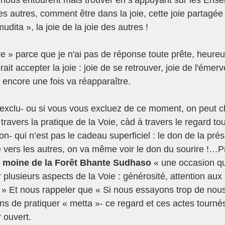
s autres, comment être dans la joie, cette joie partagée 
dita », la joie de la joie des autres !
tre » parce que je n'ai pas de réponse toute prête, heure
ait accepter la joie : joie de se retrouver, joie de l'émerv
 encore une fois va réapparaître.
exclu- ou si vous vous excluez de ce moment, on peut c
ravers la pratique de la Voie, càd à travers le regard tou
don- qui n’est pas le cadeau superficiel : le don de la pré
ée vers les autres, on va même voir le don du sourire !…P
e moine de la Forêt Bhante Sudhaso 
« une occasion qu
r plusieurs aspects de la Voie : générosité, attention aux 
. » Et nous rappeler que « Si nous essayons trop de nous
s de pratiquer « metta »- ce regard et ces actes tournés
 ouvert.