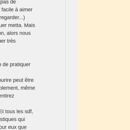
e pas de 
 facile à aimer 
regarder...)
uer metta. Mais 
n, alors nous 
r très 
 de pratiquer 
rire peut être 
implement, même 
ntirez 
Et tous les sdf, 
stiques qui 
pour eux que 