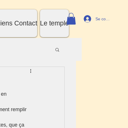
Se connecter
iens Contact
Le temple
 en 
ent remplir 
tes, que ça 