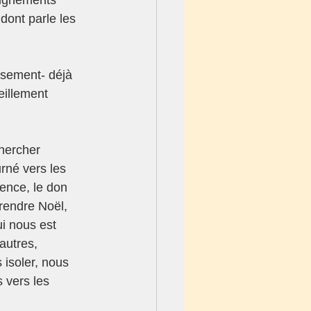
dont parle les 
usement- déjà 
eillement 
hercher 
rné vers les 
sence, le don 
rendre Noël, 
i nous est 
autres, 
 isoler, nous 
 vers les 