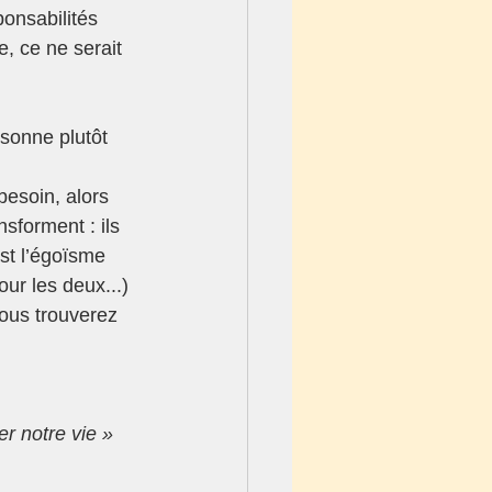
nsabilités 
, ce ne serait 
onne plutôt 
besoin, alors 
sforment : ils 
st l’égoïsme 
ur les deux...)
ous trouverez 
r notre vie » 