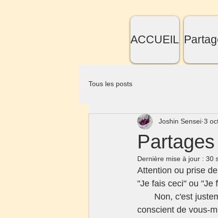
ACCUEIL
Partag
Tous les posts
Joshin Sensei
3 oc
Partages 
Dernière mise à jour :
30 
Attention ou prise d
"Je fais ceci" ou "Je f
       Non, c'est justement le contraire. Dès que vous pensez: " je fais ceci", vous devenez 
conscient de vous-mê