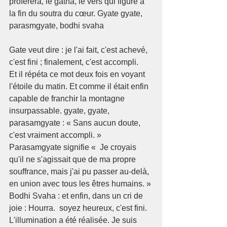
proférera, le gatha, le vers qui figure à 
la fin du soutra du cœur. Gyate gyate, 
parasmgyate, bodhi svaha
Gate veut dire : je l'ai fait, c'est achevé, 
c'est fini ; finalement, c'est accompli.
Et il répéta ce mot deux fois en voyant 
l'étoile du matin. Et comme il était enfin 
capable de franchir la montagne 
insurpassable. gyate, gyate, 
parasamgyate : « Sans aucun doute, 
c'est vraiment accompli. » 
Parasamgyate signifie «  Je croyais 
qu'il ne s'agissait que de ma propre 
souffrance, mais j'ai pu passer au-delà, 
en union avec tous les êtres humains. »
Bodhi Svaha : et enfin, dans un cri de 
joie : Hourra.  soyez heureux, c'est fini. 
L'illumination a été réalisée. Je suis 