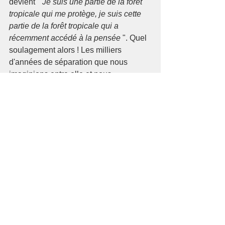
devient " 
Je suis une partie de la forêt 
tropicale qui me protège, je suis cette 
partie de la forêt tropicale qui a 
récemment accédé à la pensée
 ". Quel 
soulagement alors ! Les milliers 
d'années de séparation que nous 
imaginions entre elle et nous 
disparaissent et nous commençons à 
nous rappeler notre vraie nature. Ce 
changement est un changement 
spirituel.
Vivre en paix avec la terre nécessite 
en effet plus qu’un changement 
d’habitudes et de façons de faire, cela 
nécessite un changement spirituel, 
c’est-à-dire au plus profond de notre 
perception de nous mêmes : 