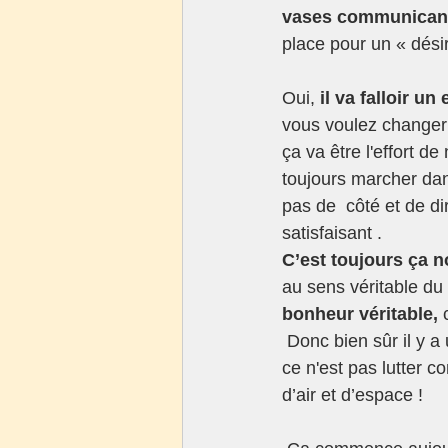
vases communicant
place pour un « désir
Oui,
 il va falloir un 
vous voulez changer 
ça va être l'effort d
toujours marcher dans
pas de  côté et de di
satisfaisant .
C’est toujours ça n
au sens véritable d
bonheur véritable, 
 Donc bien sûr il y a un effort à faire mais ça ne doit pas être quelque chose de douloureux, 
ce n'est pas lutter co
d’air et d’espace !