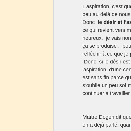
L'aspiration, c'est q
peu au-delà de nous
Donc  
le désir et l
ce qui revient vers m
heureux,  je vais no
ça se produise ;  pou
réfléchir à ce que j
 Donc, si le désir est insatiable, avec l’impossibilité de dire « assez », et de s’arrêter, 
'aspiration, d'une cer
est sans fin parce qu
s’oublie un peu soi-m
continuer à travailler
Maître Dogen dit que
en a déjà parlé, qu