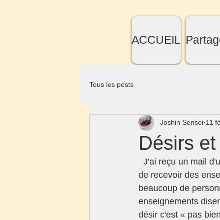
ACCUEIL
Partag
Tous les posts
Joshin Sensei
11 f
Désirs et
  J'ai reçu un mail d'un pratiquant d'assez longue date mais qui n’a pas toujours l'occasion 
de recevoir des ense
beaucoup de personn
enseignements disent
désir c'est « pas bie