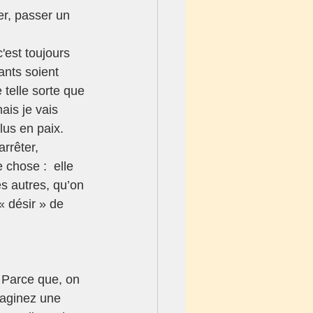
er, passer un 
 c'est toujours 
ants soient 
telle sorte que 
ais je vais 
lus en paix.
chose :  elle 
es autres, qu’on 
« désir » de 
 Parce que, on 
maginez une 