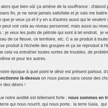
lors que bien sûr ça amène de la souffrance : d'abord p
sans fin, je ne serai jamais satisfaite et je vais me battr
 que je veux ça et il y en a d'autres aussi qui le veulent
n peut voir cela au niveau personnel, mais aussi au nive
: je veux les puits de pétrole qui sont à tel endroit,  je 
eau de ce fleuve, ce territoire, etc. C a se produit à toute
 se produit à l'échelle des groupes et ça se reproduit à l'
ue cela va entraîner toutes sortes de troubles, de problè
même et pour les autres. 
 à notre époque à quel point le désir est présent partout, d
fonctionne là-dessus
 on nous passe sans cesse des cho
 des désirs !
e notre avidité est tellement forte : 
nous sommes en tr
 terre qui nous nourrit, qui nous porte,  la terre Gaïa,  qui 