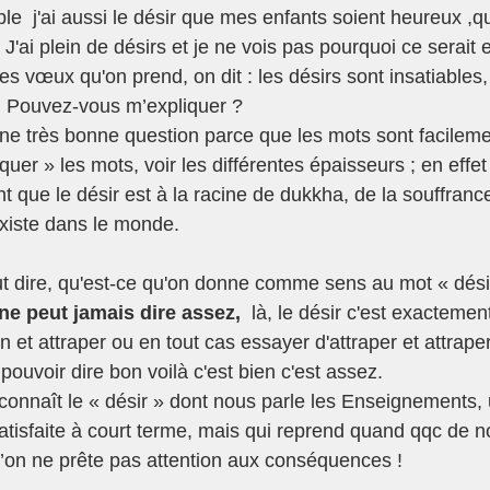
le  j'ai aussi le désir que mes enfants soient heureux ,qu
J'ai plein de désirs et je ne vois pas pourquoi ce serait
es vœux qu'on prend, on dit : les désirs sont insatiables,
 . Pouvez-vous m’expliquer ?
une très bonne question parce que les mots sont facileme
quer » les mots, voir les différentes épaisseurs ; en effet 
que le désir est à la racine de dukkha, de la souffrance
existe dans le monde.
t dire, qu'est-ce qu'on donne comme sens au mot « désir 
ne peut jamais dire assez,
  là, le désir c'est exacteme
n et attraper ou en tout cas essayer d'attraper et attraper
pouvoir dire bon voilà c'est bien c'est assez. 
econnaît le « désir » dont nous parle les Enseignements, 
atisfaite à court terme, mais qui reprend quand qqc de n
qu’on ne prête pas attention aux conséquences !