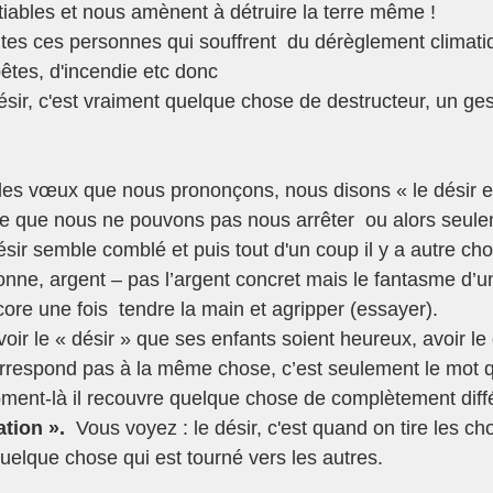
tiables et nous amènent à détruire la terre même ! 
utes ces personnes qui souffrent  du dérèglement climatiq
tes, d'incendie etc donc 
ésir, c'est vraiment quelque chose de destructeur, un ges
les vœux que nous prononçons, nous disons « le désir est
e que nous ne pouvons pas nous arrêter  ou alors seule
ésir semble comblé et puis tout d'un coup il y a autre chose
sonne, argent – pas l’argent concret mais le fantasme d’u
ncore une fois  tendre la main et agripper (essayer). 
voir le « désir » que ses enfants soient heureux, avoir le 
rrespond pas à la même chose, c’est seulement le mot qu
ent-là il recouvre quelque chose de complètement diffé
ation ». 
 Vous voyez : le désir, c'est quand on tire les c
 quelque chose qui est tourné vers les autres. 