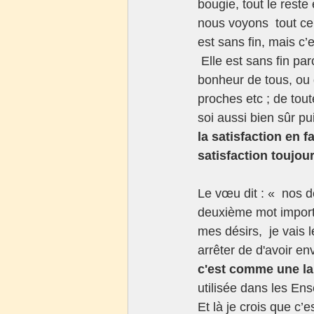
bougie, tout le reste
nous voyons  tout ce
est sans fin, mais c’
 Elle est sans fin parce qu'elle nous donne envie de continuer à faire des choses pour le 
bonheur de tous, ou 
proches etc ; de tout
soi aussi bien sûr pu
la satisfaction en f
satisfaction toujou
Le vœu dit : «  nos dé
deuxième mot import
mes désirs,  je vais l
arrêter de d'avoir env
c'est comme une la
utilisée dans les Ens
Et là je crois que c’