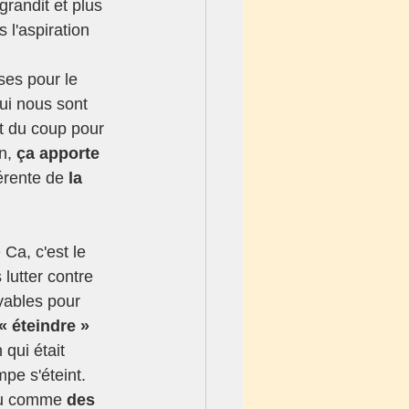
grandit et plus 
l'aspiration 
ui nous sont 
et du coup pour 
n,
 ça apporte 
érente de 
la 
»
 Ca, c'est le 
lutter contre 
oyables pour 
« éteindre » 
qui était 
mpe s'éteint. 
peu comme 
des 