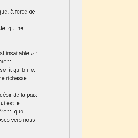
ue, à force de 
te  qui ne 
 insatiable » : 
ment 
 là qui brille, 
ne richesse 
désir de la paix 
i est le 
rent, que 
hoses vers nous 