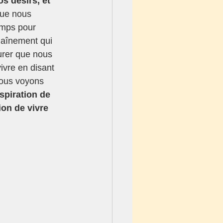
s désirs, et 
que nous 
emps pour 
haînement qui 
urer que nous 
ivre en disant 
nous voyons 
aspiration de 
ion de vivre 