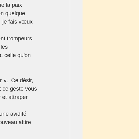
e la paix 
 en quelque 
  je fais vœux 
nt trompeurs. 
les 
, celle qu'on 
».  Ce désir, 
nt ce geste vous 
 et attraper 
une avidité 
ouveau attire 