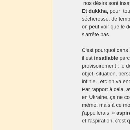
 nos désirs sont insa
Et dukkha, 
pour  to
sécheresse, de tempê
on peut voir que le d
s'arrête pas.
C'est pourquoi dans 
il est
 insatiable 
parc
provisoirement ; le d
objet, situation, per
infinie-, etc on va e
Par rapport à cela, a
en Ukraine, ça ne co
même, mais à ce mom
j'appellerais  
« aspir
et l'aspiration, c'est