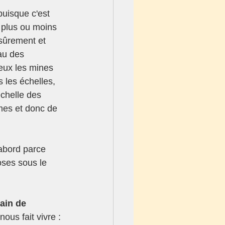
uisque c'est 
e plus ou moins 
 sûrement et 
au des 
veux les mines 
s les échelles, 
échelle des 
mes et donc de 
'abord parce 
ses sous le 
ain de 
nous fait vivre : 