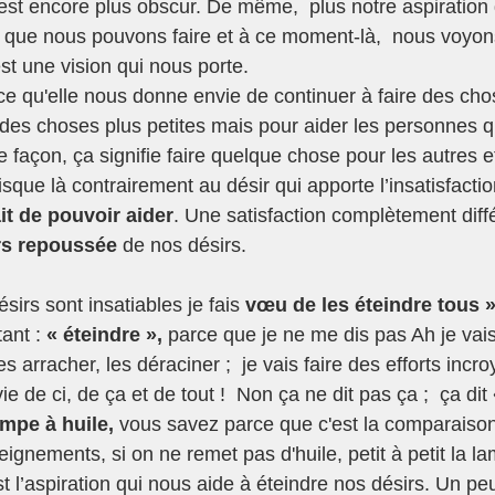
 est encore plus obscur. De même,  plus notre aspiration 
 que nous pouvons faire et à ce moment-là,  nous voyons 
est une vision qui nous porte.
des choses plus petites mais pour aider les personnes q
e façon, ça signifie faire quelque chose pour les autres 
isque là contrairement au désir qui apporte l’insatisfactio
ait de pouvoir aider
. Une satisfaction complètement diff
rs repoussée 
de nos désirs. 
sirs sont insatiables je fais 
vœu de les éteindre tous 
ant : 
« éteindre »,
 parce que je ne me dis pas Ah je vais 
es arracher, les déraciner ;  je vais faire des efforts incr
ie de ci, de ça et de tout !  Non ça ne dit pas ça ;  ça dit 
mpe à huile,
 vous savez parce que c'est la comparaison 
eignements, si on ne remet pas d'huile, petit à petit la la
est l’aspiration qui nous aide à éteindre nos désirs. Un 