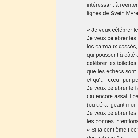
intéressant à réente
lignes de Svein Myre
« Je veux célébrer l
Je veux célébrer les
les carreaux cassés, 
qui poussent à côté d
célébrer les toilette
que les échecs sont 
et qu’un cœur pur peu
Je veux célébrer le fa
Ou encore assailli p
(ou dérangeant moi 
Je veux célébrer les
les bonnes intention
« Si la centième flèc
des échecs ? »