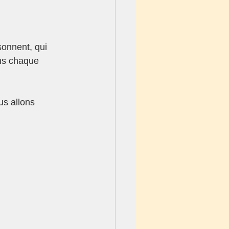
onnent, qui 
ans chaque 
us allons 