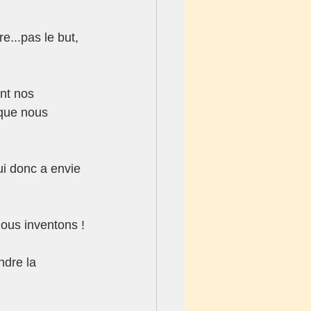
...pas le but, 
nt nos 
 que nous 
i donc a envie 
ous inventons !
ndre la 