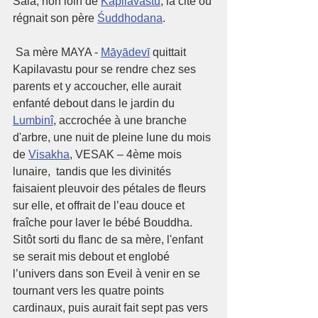
Sala, non loin de 
Kapilavastu
, la cité où 
régnait son père 
Śuddhodana
.
 Sa mère MAYA - 
Māyādevī
 quittait 
Kapilavastu pour se rendre chez ses 
parents et y accoucher, elle aurait 
enfanté debout dans le jardin du 
Lumbinî
, accrochée à une branche 
d'arbre, une nuit de pleine lune du mois 
de 
Visakha
, VESAK – 4ème mois 
lunaire,  tandis que les divinités 
faisaient pleuvoir des pétales de fleurs 
sur elle, et offrait de l’eau douce et 
fraîche pour laver le bébé Bouddha.
Sitôt sorti du flanc de sa mère, l'enfant 
se serait mis debout et englobé 
l’univers dans son Eveil à venir en se 
tournant vers les quatre points 
cardinaux, puis aurait fait sept pas vers 