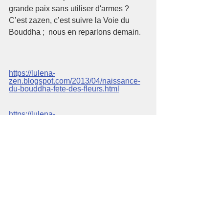
grande paix sans utiliser d'armes ? 
C’est zazen, c’est suivre la Voie du 
Bouddha ;  nous en reparlons demain.
https://lulena-
zen.blogspot.com/2013/04/naissance-
du-bouddha-fete-des-fleurs.html
https://lulena-
zen.blogspot.com/2017/04/naissance-
du-bouddha.html
https://www.sotozen.com/eng/practice/e
vent/index.html